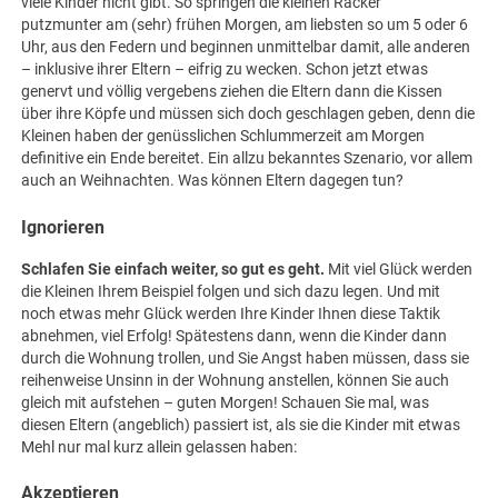
viele Kinder nicht gibt. So springen die kleinen Racker
putzmunter am (sehr) frühen Morgen, am liebsten so um 5 oder 6
Uhr, aus den Federn und beginnen unmittelbar damit, alle anderen
– inklusive ihrer Eltern – eifrig zu wecken. Schon jetzt etwas
genervt und völlig vergebens ziehen die Eltern dann die Kissen
über ihre Köpfe und müssen sich doch geschlagen geben, denn die
Kleinen haben der genüsslichen Schlummerzeit am Morgen
definitive ein Ende bereitet. Ein allzu bekanntes Szenario, vor allem
auch an Weihnachten. Was können Eltern dagegen tun?
Ignorieren
Schlafen Sie einfach weiter, so gut es geht.
Mit viel Glück werden
die Kleinen Ihrem Beispiel folgen und sich dazu legen. Und mit
noch etwas mehr Glück werden Ihre Kinder Ihnen diese Taktik
abnehmen, viel Erfolg! Spätestens dann, wenn die Kinder dann
durch die Wohnung trollen, und Sie Angst haben müssen, dass sie
reihenweise Unsinn in der Wohnung anstellen, können Sie auch
gleich mit aufstehen – guten Morgen! Schauen Sie mal, was
diesen Eltern (angeblich) passiert ist, als sie die Kinder mit etwas
Mehl nur mal kurz allein gelassen haben:
Akzeptieren